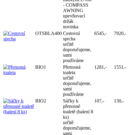
- COMPASS
AWNING
upevňovací
držák
novinka
OTSBLA400
Cestovní
6545,-
7920,-
sprcha
určitě
doporučujeme,
sami
používáme
BIO1
Přenosná
1281,-
1551,-
toaleta
určitě
doporučujeme,
sami
používáme
BIO2
Sáčky k
107,-
130,-
přenosné
toaletě (balení 8
ks)
určitě
doporučujeme,
sami