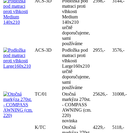
ACS-3D
Podložka pod
2598,-
3144,-
matraci proti
vlhkosti
Medium
140x210
určitě
doporučujeme,
sami
používáme
ACS-3D
Podložka pod
2955,-
3576,-
matraci proti
vlhkosti
Large160x210
určitě
doporučujeme,
sami
používáme
TC/01
Otočná
25626,-
31008,-
markýza 270st.
- COMPASS
AWNING (cm.
220)
novinka
K/TC
Otočná
4229,-
5118,-
markýza 270st.