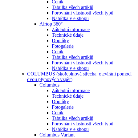
Ceník
Tabulka všech artiklů
Porovnání vlastností všech typů
Nabídka v e-shopu
Airtop 360°
Základní informace
Technické údaje
Doplňky
Fotogalerie
Ceník
Tabulka všech artiklů
Porovnání vlastností všech typů
Nabídka v e-shopu
COLUMBUS (skořepinová střecha, otevírání pomocí
dvou plynových vzpěr)
Columbus
Základní informace
Technické údaje
Doplňky
Fotogalerie
Ceník
Tabulka všech artiklů
Porovnání vlastností všech typů
Nabídka v e-shopu
Columbus Variant