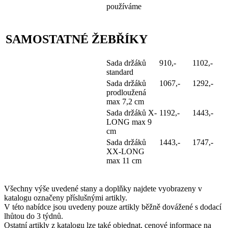
používáme
SAMOSTATNÉ ŽEBŘÍKY
Sada držáků
910,-
1102,-
standard
Sada držáků
1067,-
1292,-
prodloužená
max 7,2 cm
Sada držáků X-
1192,-
1443,-
LONG max 9
cm
Sada držáků
1443,-
1747,-
XX-LONG
max 11 cm
Všechny výše uvedené stany a doplňky najdete vyobrazeny v
katalogu označeny příslušnými artikly.
V této nabídce jsou uvedeny pouze artikly běžně dovážené s dodací
lhůtou do 3 týdnů.
Ostatní artikly z katalogu lze také objednat, cenové informace na