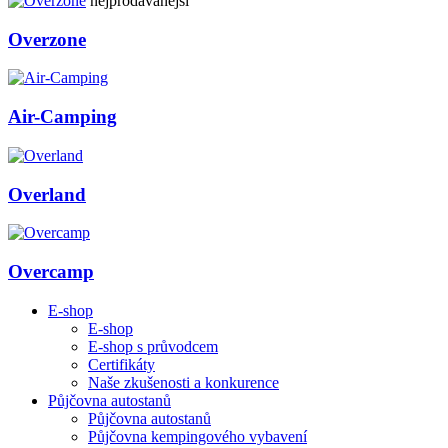
nejprodávanější
Overzone
Air-Camping
Overland
Overcamp
E-shop
E-shop
E-shop s průvodcem
Certifikáty
Naše zkušenosti a konkurence
Půjčovna autostanů
Půjčovna autostanů
Půjčovna kempingového vybavení