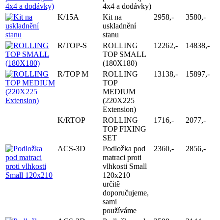
4x4 a dodávky)
K/15A
Kit na
2958,-
3580,-
uskladnění
stanu
R/TOP-S
ROLLING
12262,-
14838,-
TOP SMALL
(180X180)
R/TOP M
ROLLING
13138,-
15897,-
TOP
MEDIUM
(220X225
Extension)
K/RTOP
ROLLING
1716,-
2077,-
TOP FIXING
SET
ACS-3D
Podložka pod
2360,-
2856,-
matraci proti
vlhkosti Small
120x210
určitě
doporučujeme,
sami
používáme