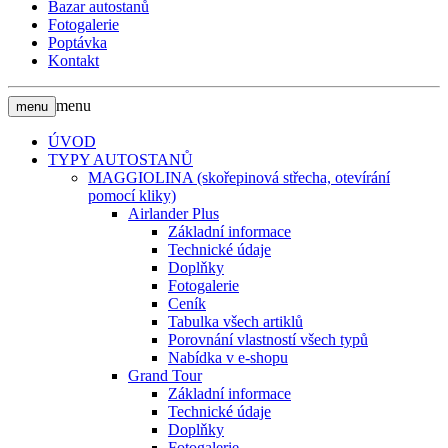
Bazar autostanů
Fotogalerie
Poptávka
Kontakt
menu
menu
ÚVOD
TYPY AUTOSTANŮ
MAGGIOLINA (skořepinová střecha, otevírání
pomocí kliky)
Airlander Plus
Základní informace
Technické údaje
Doplňky
Fotogalerie
Ceník
Tabulka všech artiklů
Porovnání vlastností všech typů
Nabídka v e-shopu
Grand Tour
Základní informace
Technické údaje
Doplňky
Fotogalerie