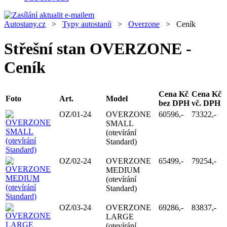
Autostany.cz
>
Typy autostanů
>
Overzone
> Ceník
Střešní stan OVERZONE -
Ceník
Cena Kč
Cena Kč
Foto
Art.
Model
bez DPH
vč. DPH
OZ/01-24
OVERZONE
60596,-
73322,-
SMALL
(otevírání
Standard)
OZ/02-24
OVERZONE
65499,-
79254,-
MEDIUM
(otevírání
Standard)
OZ/03-24
OVERZONE
69286,-
83837,-
LARGE
(otevírání