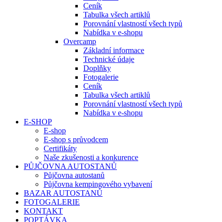
Ceník
Tabulka všech artiklů
Porovnání vlastností všech typů
Nabídka v e-shopu
Overcamp
Základní informace
Technické údaje
Doplňky
Fotogalerie
Ceník
Tabulka všech artiklů
Porovnání vlastností všech typů
Nabídka v e-shopu
E-SHOP
E-shop
E-shop s průvodcem
Certifikáty
Naše zkušenosti a konkurence
PŮJČOVNA AUTOSTANŮ
Půjčovna autostanů
Půjčovna kempingového vybavení
BAZAR AUTOSTANŮ
FOTOGALERIE
KONTAKT
POPTÁVKA