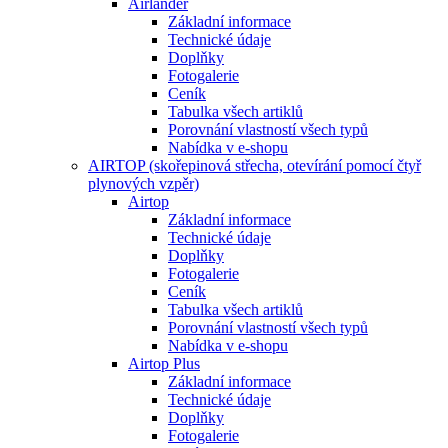
Airlander
Základní informace
Technické údaje
Doplňky
Fotogalerie
Ceník
Tabulka všech artiklů
Porovnání vlastností všech typů
Nabídka v e-shopu
AIRTOP (skořepinová střecha, otevírání pomocí čtyř
plynových vzpěr)
Airtop
Základní informace
Technické údaje
Doplňky
Fotogalerie
Ceník
Tabulka všech artiklů
Porovnání vlastností všech typů
Nabídka v e-shopu
Airtop Plus
Základní informace
Technické údaje
Doplňky
Fotogalerie