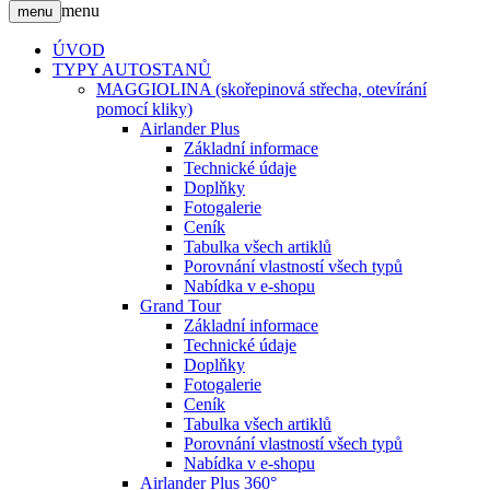
menu
menu
ÚVOD
TYPY AUTOSTANŮ
MAGGIOLINA (skořepinová střecha, otevírání
pomocí kliky)
Airlander Plus
Základní informace
Technické údaje
Doplňky
Fotogalerie
Ceník
Tabulka všech artiklů
Porovnání vlastností všech typů
Nabídka v e-shopu
Grand Tour
Základní informace
Technické údaje
Doplňky
Fotogalerie
Ceník
Tabulka všech artiklů
Porovnání vlastností všech typů
Nabídka v e-shopu
Airlander Plus 360°