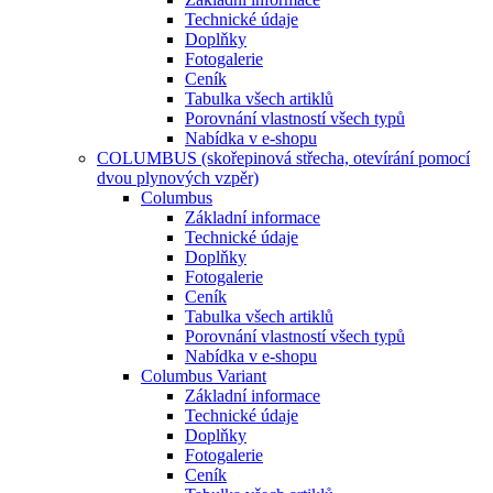
Technické údaje
Doplňky
Fotogalerie
Ceník
Tabulka všech artiklů
Porovnání vlastností všech typů
Nabídka v e-shopu
COLUMBUS (skořepinová střecha, otevírání pomocí
dvou plynových vzpěr)
Columbus
Základní informace
Technické údaje
Doplňky
Fotogalerie
Ceník
Tabulka všech artiklů
Porovnání vlastností všech typů
Nabídka v e-shopu
Columbus Variant
Základní informace
Technické údaje
Doplňky
Fotogalerie
Ceník