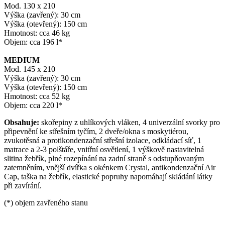
Mod. 130 x 210
Výška (zavřený): 30 cm
Výška (otevřený): 150 cm
Hmotnost: cca 46 kg
Objem: cca 196 l*
MEDIUM
Mod. 145 x 210
Výška (zavřený): 30 cm
Výška (otevřený): 150 cm
Hmotnost: cca 52 kg
Objem: cca 220 l*
Obsahuje:
skořepiny z uhlíkových vláken, 4 univerzální svorky pro
připevnění ke střešním tyčím, 2 dveře/okna s moskytiérou,
zvukotěsná a protikondenzační střešní izolace, odkládací síť, 1
matrace a 2-3 polštáře, vnitřní osvětlení, 1 výškově nastavitelná
slitina žebřík, plné rozepínání na zadní straně s odstupňovaným
zatemněním, vnější dvířka s okénkem Crystal, antikondenzační Air
Cap, taška na žebřík, elastické popruhy napomáhají skládání látky
při zavírání.
(*) objem zavřeného stanu