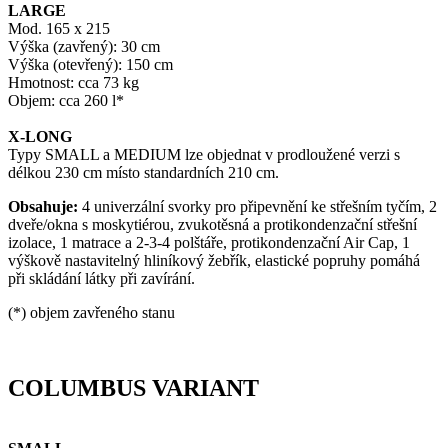
LARGE
Mod. 165 x 215
Výška (zavřený): 30 cm
Výška (otevřený): 150 cm
Hmotnost: cca 73 kg
Objem: cca 260 l*
X-LONG
Typy SMALL a MEDIUM lze objednat v prodloužené verzi s
délkou 230 cm místo standardních 210 cm.
Obsahuje:
4 univerzální svorky pro připevnění ke střešním tyčím, 2
dveře/okna s moskytiérou, zvukotěsná a protikondenzační střešní
izolace, 1 matrace a 2-3-4 polštáře, protikondenzační Air Cap, 1
výškově nastavitelný hliníkový žebřík, elastické popruhy pomáhá
při skládání látky při zavírání.
(*) objem zavřeného stanu
COLUMBUS VARIANT