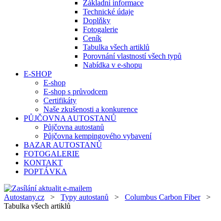
Základní informace
Technické údaje
Doplňky
Fotogalerie
Ceník
Tabulka všech artiklů
Porovnání vlastností všech typů
Nabídka v e-shopu
E-SHOP
E-shop
E-shop s průvodcem
Certifikáty
Naše zkušenosti a konkurence
PŮJČOVNA AUTOSTANŮ
Půjčovna autostanů
Půjčovna kempingového vybavení
BAZAR AUTOSTANŮ
FOTOGALERIE
KONTAKT
POPTÁVKA
Autostany.cz
>
Typy autostanů
>
Columbus Carbon Fiber
>
Tabulka všech artiklů