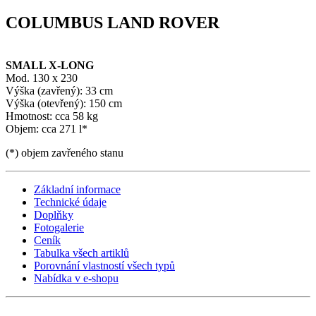
COLUMBUS LAND ROVER
SMALL X-LONG
Mod. 130 x 230
Výška (zavřený): 33 cm
Výška (otevřený): 150 cm
Hmotnost: cca 58 kg
Objem: cca 271 l*
(*) objem zavřeného stanu
Základní informace
Technické údaje
Doplňky
Fotogalerie
Ceník
Tabulka všech artiklů
Porovnání vlastností všech typů
Nabídka v e-shopu