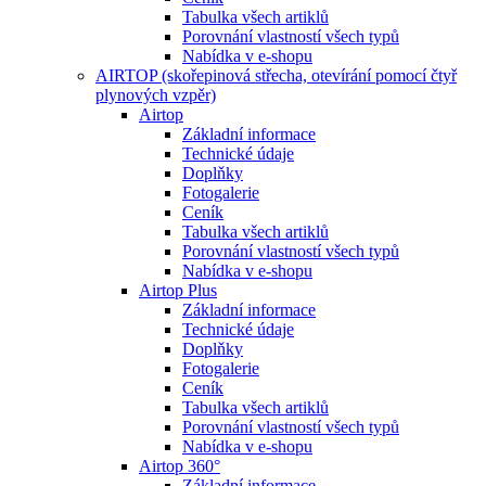
Tabulka všech artiklů
Porovnání vlastností všech typů
Nabídka v e-shopu
AIRTOP (skořepinová střecha, otevírání pomocí čtyř
plynových vzpěr)
Airtop
Základní informace
Technické údaje
Doplňky
Fotogalerie
Ceník
Tabulka všech artiklů
Porovnání vlastností všech typů
Nabídka v e-shopu
Airtop Plus
Základní informace
Technické údaje
Doplňky
Fotogalerie
Ceník
Tabulka všech artiklů
Porovnání vlastností všech typů
Nabídka v e-shopu
Airtop 360°
Základní informace