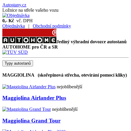
Autostany
.cz
Ložnice na střeše vašeho vozu
0,- Kč
vč. DPH
Objednávka
|
Obchodní podmínky
Jediný výhradní dovozce autostanů
AUTOHOME pro ČR a SR
Typy autostanů
MAGGIOLINA
(skořepinová střecha, otevírání pomocí kliky)
nejoblíbenější
Maggiolina Airlander Plus
nejoblíbenější
Maggiolina Grand Tour