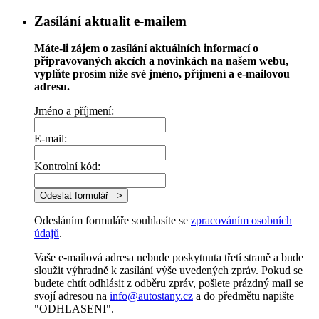
Zasílání aktualit e-mailem
Máte-li zájem o zasílání aktuálních informací o
připravovaných akcích a novinkách na našem webu,
vyplňte prosím níže své jméno, příjmení a e-mailovou
adresu.
Jméno a příjmení:
E-mail:
Kontrolní kód:
Odesláním formuláře souhlasíte se
zpracováním osobních
údajů
.
Vaše e-mailová adresa nebude poskytnuta třetí straně a bude
sloužit výhradně k zasílání výše uvedených zpráv. Pokud se
budete chtít odhlásit z odběru zpráv, pošlete prázdný mail se
svojí adresou na
info@autostany.cz
a do předmětu napište
"ODHLASENI".