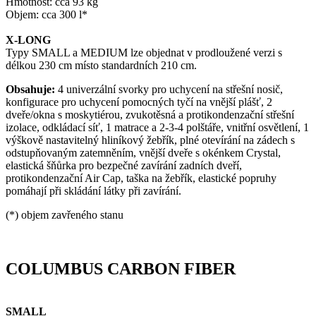
Hmotnost: cca 93 kg
Objem: cca 300 l*
X-LONG
Typy SMALL a MEDIUM lze objednat v prodloužené verzi s
délkou 230 cm místo standardních 210 cm.
Obsahuje:
4 univerzální svorky pro uchycení na střešní nosič,
konfigurace pro uchycení pomocných tyčí na vnější plášť, 2
dveře/okna s moskytiérou, zvukotěsná a protikondenzační střešní
izolace, odkládací síť, 1 matrace a 2-3-4 polštáře, vnitřní osvětlení, 1
výškově nastavitelný hliníkový žebřík, plné otevírání na zádech s
odstupňovaným zatemněním, vnější dveře s okénkem Crystal,
elastická šňůrka pro bezpečné zavírání zadních dveří,
protikondenzační Air Cap, taška na žebřík, elastické popruhy
pomáhají při skládání látky při zavírání.
(*) objem zavřeného stanu
COLUMBUS CARBON FIBER
SMALL